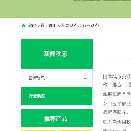
您的位置：
首页
>>
新闻动态
>>
行业动态
新闻动态
随着城市交通
最新资讯
作。那么，北
掌握车牌号回
行业动态
公司应了解北
靠程序回收。
推荐产品
联系高价回收