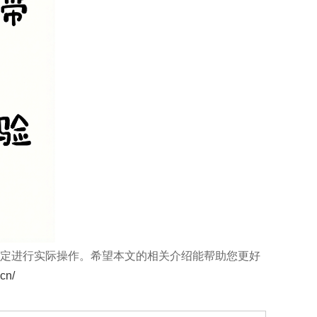
定进行实际操作。希望本文的相关介绍能帮助您更好
cn/