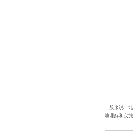
一般来说，北
地理解和实施