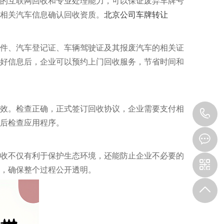
的互联网回收和专业处理能力，可以保证废弃车牌号
相关汽车信息确认回收资质。
北京公司车牌转让
件、汽车登记证、车辆驾驶证及其报废汽车的相关证
好信息后，企业可以预约上门回收服务，节省时间和
效。检查正确，正式签订回收协议，企业需要支付相
1
后检查应用程序。
收不仅有利于保护生态环境，还能防止企业不必要的
，确保整个过程公开透明。