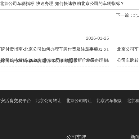
北京公司车辆指标-快速办理-如何快速收购北京公司的车辆指标？
下一篇：
北
2026-01-25
车牌付费指南-北京公司如何办理车牌付费及注意事项…
北京公司车
2026-01-21
牌照价格解析-2026年北京公司车牌照最新价格及办理指
公司车牌转
能保留吗-公司车辆车牌是否可以保留使用？…
2026-01-15
北京公司车
吉安活畜交易平台
北京公司转让
北京公司转让
北京汽车报废
北京
公司车牌
新