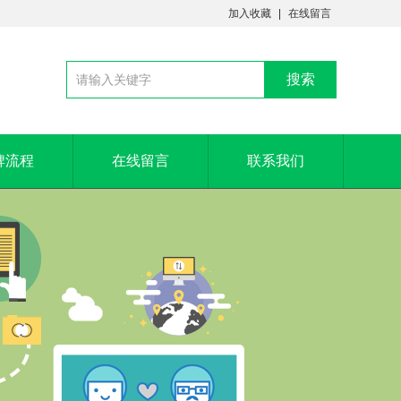
加入收藏
在线留言
牌流程
在线留言
联系我们